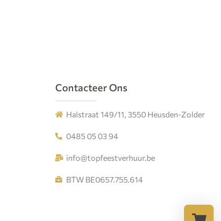
Contacteer Ons
Halstraat 149/11, 3550 Heusden-Zolder
0485 05 03 94
info@topfeestverhuur.be
BTW BE0657.755.614