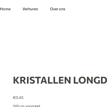
Home
Verhuren
Over ons
KRISTALLEN LONG
€
0.45
500 op voorraad